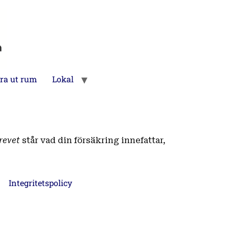
ra ut rum
Lokal
revet
står vad din försäkring innefattar,
Integritetspolicy